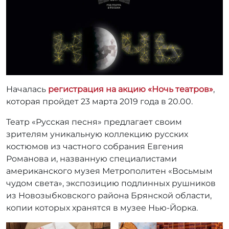
р
:
r
r
_
a
d
m
Началась
регистрация на акцию «Ночь театров»
,
i
которая пройдет 23 марта 2019 года в 20.00.
n
Театр «Русская песня» предлагает своим
зрителям уникальную коллекцию русских
костюмов из частного собрания Евгения
Романова и, названную специалистами
американского музея Метрополитен «Восьмым
чудом света», экспозицию подлинных рушников
из Новозыбковского района Брянской области,
копии которых хранятся в музее Нью-Йорка.