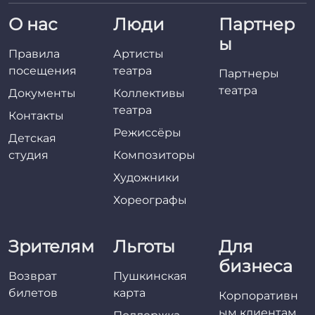
О нас
Люди
Партнер
ы
Правила
Артисты
посещения
театра
Партнеры
театра
Документы
Коллективы
театра
Контакты
Режиссёры
Детская
студия
Композиторы
Художники
Хореографы
Зрителям
Льготы
Для
бизнеса
Возврат
Пушкинская
билетов
карта
Корпоративн
ым клиентам