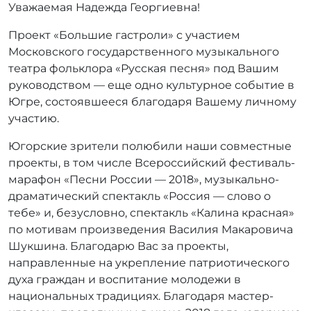
Уважаемая Надежда Георгиевна!
т
о
Проект «Большие гастроли» с участием
р
Московского государственного музыкального
:
r
театра фольклора «Русская песня» под Вашим
r
руководством — еще одно культурное событие в
_
Югре, состоявшееся благодаря Вашему личному
a
участию.
d
m
Югорские зрители полюбили наши совместные
i
проекты, в том числе Всероссийский фестиваль-
n
марафон «Песни России — 2018», музыкально-
драматический спектакль «Россия — слово о
тебе» и, безусловно, спектакль «Калина красная»
по мотивам произведения Василия Макаровича
Шукшина. Благодарю Вас за проекты,
направленные на укрепление патриотического
духа граждан и воспитание молодежи в
национальных традициях. Благодаря мастер-