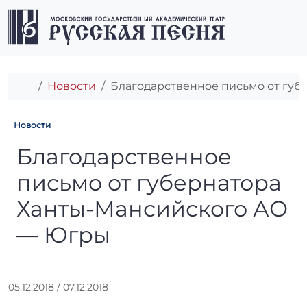
Перейти к содержимому
Перейти к футеру
Men
Главная
Новости
Благодарственное письмо от гу
Новости
Благодарственное письмо о
Благодарственное
письмо от губернатора
Ханты-Мансийского АО
— Югры
А
05.12.2018
/
07.12.2018
в