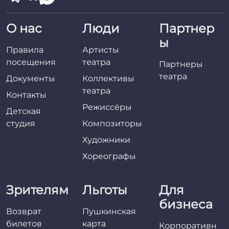
О нас
Люди
Партнер
ы
Правила
Артисты
посещения
театра
Партнеры
театра
Документы
Коллективы
театра
Контакты
Режиссёры
Детская
студия
Композиторы
Художники
Хореографы
Зрителям
Льготы
Для
бизнеса
Возврат
Пушкинская
билетов
карта
Корпоративн