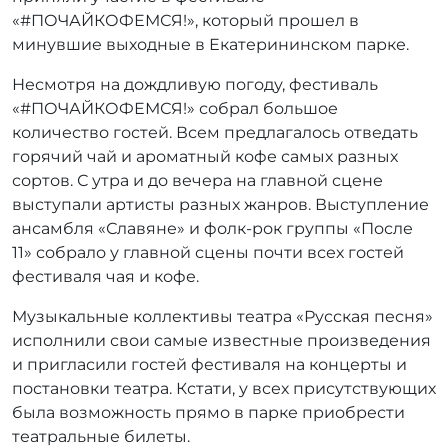
р
«#ПОЧАЙКОФЕМСЯ!», который прошел в
:
минувшие выходные в Екатерининском парке.
r
r
Несмотря на дождливую погоду, фестиваль
_
«#ПОЧАЙКОФЕМСЯ!» собрал большое
a
количество гостей. Всем предлагалось отведать
d
горячий чай и ароматный кофе самых разных
m
сортов. С утра и до вечера на главной сцене
i
выступали артисты разных жанров. Выступление
n
ансамбля «Славяне» и фолк-рок группы «После
11» собрало у главной сцены почти всех гостей
фестиваля чая и кофе.
Музыкальные коллективы театра «Русская песня»
исполнили свои самые известные произведения
и пригласили гостей фестиваля на концерты и
постановки театра. Кстати, у всех присутствующих
была возможность прямо в парке приобрести
театральные билеты.