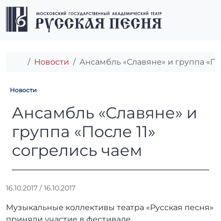
Перейти к содержимому
Перейти к футеру
Men
Главная
Новости
Ансамбль «Славяне» и группа «По
Новости
Ансамбль «Славяне» и групп
Ансамбль «Славяне» и
группа «После 11»
согрелись чаем
А
16.10.2017
/
16.10.2017
в
Музыкальные коллективы театра «Русская песня»
т
о
приняли участие в фестивале