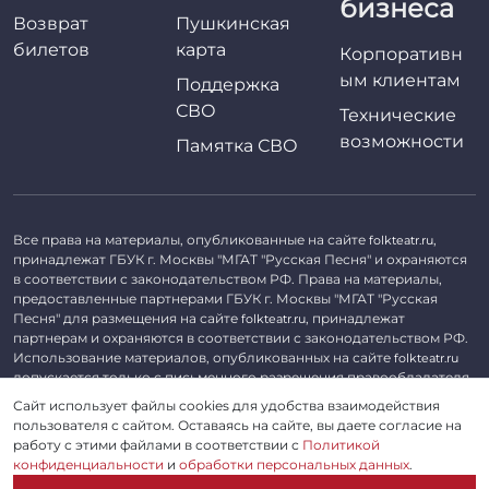
бизнеса
Возврат
Пушкинская
билетов
карта
Корпоративн
ым клиентам
Поддержка
СВО
Технические
возможности
Памятка СВО
Все права на материалы, опубликованные на сайте
,
folkteatr.ru
принадлежат ГБУК г. Москвы "МГАТ "Русская Песня" и охраняются
в соответствии с законодательством РФ. Права на материалы,
предоставленные партнерами ГБУК г. Москвы "МГАТ "Русская
Песня" для размещения на сайте
, принадлежат
folkteatr.ru
партнерам и охраняются в соответствии с законодательством РФ.
Использование материалов, опубликованных на сайте
folkteatr.ru
допускается только с письменного разрешения правообладателя.
Сайт использует файлы cookies для удобства взаимодействия
©
2026 ГБУК г. Москвы «МГАТ «Русская песня». ОГРН 1027739279182,
пользователя с сайтом. Оставаясь на сайте, вы даете согласие на
ИНН 7714039052.
работу с этими файлами в соответствии с
Политикой
конфиденциальности
и
обработки персональных данных
.
Пользовательское соглашение