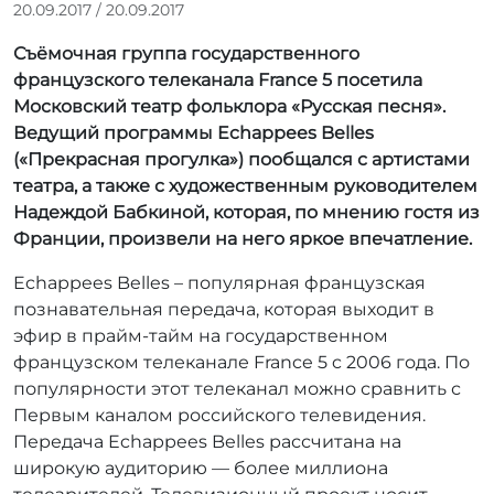
А
20.09.2017
/
20.09.2017
в
Съёмочная группа государственного
т
о
французского телеканала France 5 посетила
р
Московский театр фольклора «Русская песня».
:
Ведущий программы Echappees Belles
r
(«Прекрасная прогулка») пообщался с артистами
r
театра, а также с художественным руководителем
_
Надеждой Бабкиной, которая, по мнению гостя из
a
Франции, произвели на него яркое впечатление.
d
m
Echappees Belles – популярная французская
i
познавательная передача, которая выходит в
n
эфир в прайм-тайм на государственном
французском телеканале France 5 c 2006 года. По
популярности этот телеканал можно сравнить с
Первым каналом российского телевидения.
Передача Echappees Belles рассчитана на
широкую аудиторию — более миллиона