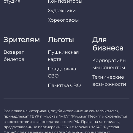
студия
Композиторы
Художники
Хореографы
Зрителям
Льготы
Для
бизнеса
Возврат
Пушкинская
билетов
карта
Корпоративн
ым клиентам
Поддержка
СВО
Технические
возможности
Памятка СВО
Все права на материалы, опубликованные на сайте
,
folkteatr.ru
принадлежат ГБУК г. Москвы "МГАТ "Русская Песня" и охраняются
в соответствии с законодательством РФ. Права на материалы,
предоставленные партнерами ГБУК г. Москвы "МГАТ "Русская
Песня" для размещения на сайте
, принадлежат
folkteatr.ru