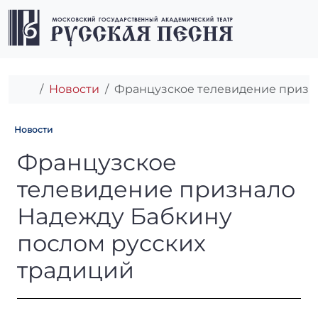
Перейти к содержимому
Перейти к футеру
Men
Главная
Новости
Французское телевидение призн
Новости
Французское телевидение п
Французское
телевидение признало
Надежду Бабкину
послом русских
традиций