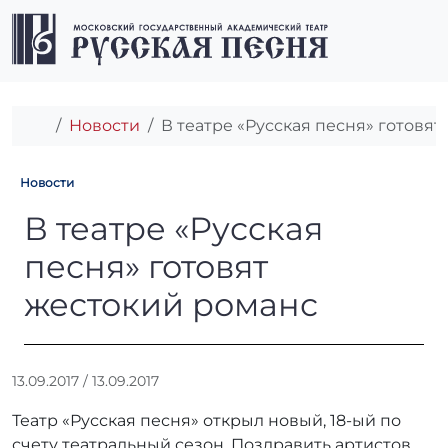
Перейти к содержимому
Перейти к футеру
Men
Главная
Новости
В театре «Русская песня» готовя
Новости
В театре «Русская песня» г
В театре «Русская
песня» готовят
жестокий романс
А
13.09.2017
/
13.09.2017
в
Театр «Русская песня» открыл новый, 18-ый по
т
о
счету театральный сезон. Поздравить артистов