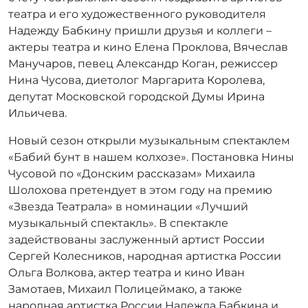
р
театра и его художественного руководителя
:
Надежду Бабкину пришли друзья и коллеги –
r
актеры театра и кино Елена Проклова, Вячеслав
r
Манучаров, певец Александр Коган, режиссер
_
Нина Чусова, диетолог Маргарита Королева,
a
депутат Московской городской Думы Ирина
d
m
Ильичева.
i
Новый сезон открыли музыкальным спектаклем
n
«Бабий бунт в нашем колхозе». Постановка Нины
Чусовой по «Донским рассказам» Михаила
Шолохова претендует в этом году на премию
«Звезда Театрала» в номинации «Лучший
музыкальный спектакль». В спектакле
задействованы заслуженный артист России
Сергей Колесников, народная артистка России
Ольга Волкова, актер театра и кино Иван
Замотаев, Михаил Полицеймако, а также
народная артистка России Надежда Бабкина и