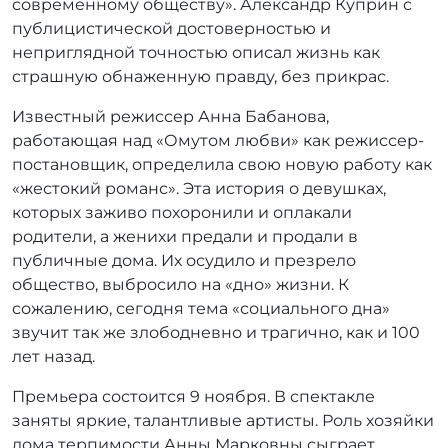
современному обществу». Александр Куприн с
публицистической достоверностью и
неприглядной точностью описал жизнь как
страшную обнаженную правду, без прикрас.
Известный режиссер Анна Бабанова,
работающая над «Омутом любви» как режиссер-
постановщик, определила свою новую работу как
«жестокий романс». Эта история о девушках,
которых заживо похоронили и оплакали
родители, а женихи предали и продали в
публичные дома. Их осудило и презрело
общество, выбросило на «дно» жизни. К
сожалению, сегодня тема «социального дна»
звучит так же злободневно и трагично, как и 100
лет назад.
Премьера состоится 9 ноября. В спектакле
заняты яркие, талантливые артисты. Роль хозяйки
дома терпимости Анны Марковны сыграет