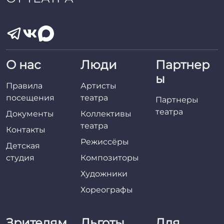
О нас
Люди
Партнер
ы
Правила
Артисты
посещения
театра
Партнеры
театра
Документы
Коллективы
театра
Контакты
Режиссёры
Детская
студия
Композиторы
Художники
Хореографы
Зрителям
Льготы
Для