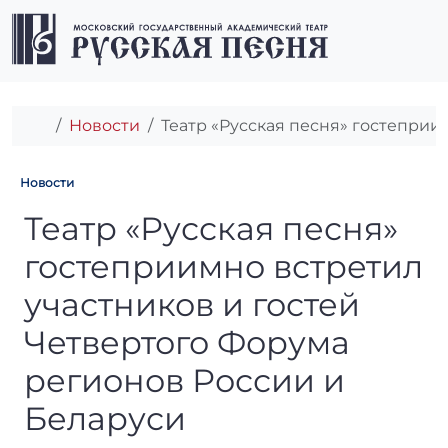
Перейти к содержимому
Перейти к футеру
Men
Главная
Новости
Театр «Русская песня» гостеприи
Новости
Театр «Русская песня» гост
Театр «Русская песня»
гостеприимно встретил
участников и гостей
Четвертого Форума
регионов России и
Беларуси