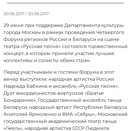
А
30.06.2017
/
30.06.2017
в
29 июня при поддержке Департамента культуры
т
о
города Москвы в рамках проведения Четвертого
р
Форума регионов России и Беларуси на сцене
:
театра «Русская песня» состоялся торжественный
r
концерт, в котором приняли участие лучшие
r
коллективы и солисты обеих стран.
_
a
Перед участниками и гостями Форума в этот
d
вечер выступили: народная артистка России
m
Надежда Бабкина и ансамбль «Русская песня»,
i
Дуэт аккордеонистов-виртуозов «Братья
n
Бондаренко», Государственный ансамбль танца
Беларуси, народный артист Республики Беларусь
Анатолий Ярмоленко и ВИА «Сябры», Московский
государственный академический театр танца
«Гжель», народная артистка СССР Людмила