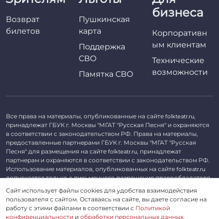
бизнеса
Возврат
Пушкинская
билетов
карта
Корпоративн
ым клиентам
Поддержка
СВО
Технические
возможности
Памятка СВО
Все права на материалы, опубликованные на сайте
,
folkteatr.ru
принадлежат ГБУК г. Москвы "МГАТ "Русская Песня" и охраняются
в соответствии с законодательством РФ. Права на материалы,
предоставленные партнерами ГБУК г. Москвы "МГАТ "Русская
Песня" для размещения на сайте
, принадлежат
folkteatr.ru
партнерам и охраняются в соответствии с законодательством РФ.
Использование материалов, опубликованных на сайте
folkteatr.ru
допускается только с письменного разрешения правообладателя.
Сайт использует файлы cookies для удобства взаимодействия
©
2026 ГБУК г. Москвы «МГАТ «Русская песня». ОГРН 1027739279182,
пользователя с сайтом. Оставаясь на сайте, вы даете согласие на
ИНН 7714039052.
работу с этими файлами в соответствии с
Политикой
конфиденциальности
и
обработки персональных данных
.