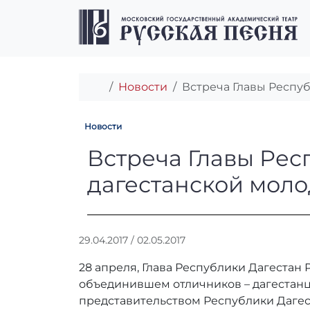
Перейти к содержимому
Перейти к футеру
Главная
Новости
Встреча Главы Респуб
Новости
Встреча Главы 
Встреча Главы Рес
дагестанской моло
А
29.04.2017
/
02.05.2017
в
28 апреля, Глава Республики Дагестан 
т
о
объединившем отличников – дагестанц
р
представительством Республики Даге