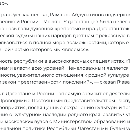
о».
ра «Русская песня», Рамазан Абдулатипов подчеркнул
 великой России – Москве. У дагестанцев была нелег
ию называли духовной крепостью мира. Дагестан тож
ческой судьбы наших народов дает нам прекрасную 
льзоваться в полной мере возможностями, которые д
вной частью которого мы являемся».
ость республики в высококлассных специалистах. «
анами власти всех уровней. Немаловажным является 
ности, уважительного отношения к родной культуре
 закон преемственности поколений», — сказал Глава
ь в Дагестане и России напрямую зависит от деятель
 «Проводимые Постоянным представительством Респ
роприятия, посвященные сохранению культуры и тр
е о культурном наследии родного края, развить чу
и московских вузов с Министерством образования и
нальной политике Республики Дагестан мы будем у