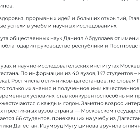
ипов.
доровья, прорывных идей и больших открытий, Глав
ые успехи в учебе и научных исследованиях.
итута общественных наук Даниял Абдуллаев от имени
 поблагодарил руководство республики и Постпредст
вузах и научно-исследовательских институтах Москв
естана. По информации из 40 вузов, 147 студентов –
ловека). Рост числа отличников-дагестанцев, по слов
что только их знания и полученное ими качественное
временных условиях, став конкурентоспособными п
ужесточаются с каждым годом. Заметно возрос инте
амых престижных вузов страны — Московском государ
ется 66 студентов, приехавших на учебу из Дагеста
ублики Дагестан. Изумруд Мугутдинова вручила отли