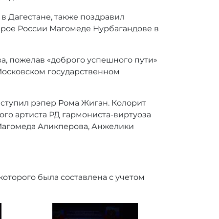
в Дагестане, также поздравил
Герое России Магомеде Нурбагандове в
а, пожелав «доброго успешного пути»
 Московском государственном
ступил рэпер Рома Жиган. Колорит
ого артиста РД гармониста-виртуоза
Магомеда Аликперова, Анжелики
оторого была составлена с учетом