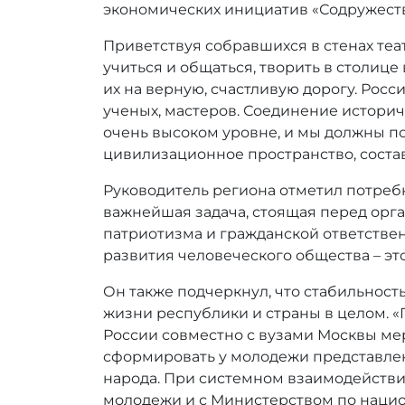
:
экономических инициатив «Содружеств
r
r
Приветствуя собравшихся в стенах теат
_
учиться и общаться, творить в столице
a
их на верную, счастливую дорогу. Росс
d
ученых, мастеров. Соединение истори
m
очень высоком уровне, и мы должны по
i
цивилизационное пространство, соста
n
Руководитель региона отметил потребн
важнейшая задача, стоящая перед орг
патриотизма и гражданской ответствен
развития человеческого общества – это
Он также подчеркнул, что стабильност
жизни республики и страны в целом.
России совместно с вузами Москвы ме
сформировать у молодежи представлени
народа. При системном взаимодействи
молодежи и с Министерством по нацио