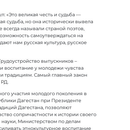
: «Это великая честь и судьба —
кая судьба, но она исторически вывела
е всегда называли страной поэтов,
возможность самоутверждаться на
ают нам русская культура, русское
Трудоустройство выпускников –
и воспитание у молодежи чувства
 и традициям. Самый главный закон
 РД.
ного участия молодого поколения в
ублики Дагестан при Президенте
адиций Дагестана, позволяют
вство сопричастности к истории своего
 науки, Министерством по делам
силивать этнокультурное воспитание