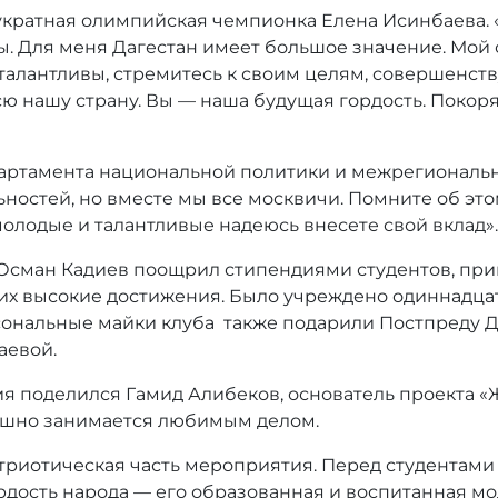
укратная олимпийская чемпионка Елена Исинбаева. «
 Для меня Дагестан имеет большое значение. Мой от
талантливы, стремитесь к своим целям, совершенству
 всю нашу страну. Вы — наша будущая гордость. Покор
партамента национальной политики и межрегиональ
ьностей, но вместе мы все москвичи. Помните об эт
молодые и талантливые надеюсь внесете свой вклад».
Осман Кадиев поощрил стипендиями студентов, при
х высокие достижения. Было учреждено одиннадцать
ональные майки клуба также подарили Постпреду Д
аевой.
я поделился Гамид Алибеков, основатель проекта «
пешно занимается любимым делом.
триотическая часть мероприятия. Перед студентами
ордость народа — его образованная и воспитанная мо