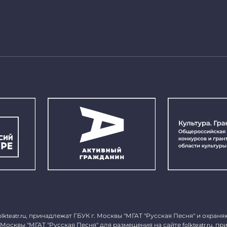
, принадлежат ГБУК г. Москвы "МГАТ "Русская Песня" и охраня
olkteatr.ru
 Москвы "МГАТ "Русская Песня" для размещения на сайте
, пр
folkteatr.ru