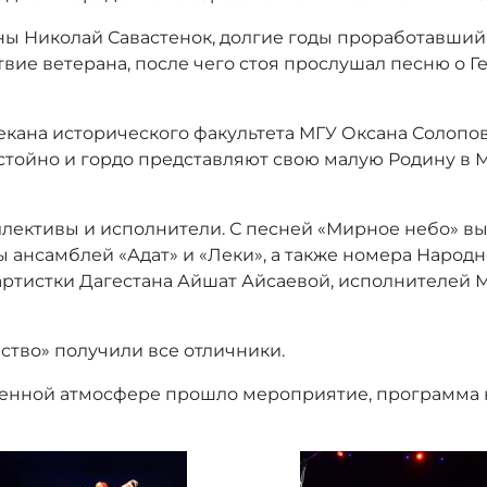
ы Николай Савастенок, долгие годы проработавший 
твие ветерана, после чего стоя прослушал песню о 
екана исторического факультета МГУ Оксана Солопов
остойно и гордо представляют свою малую Родину в
лективы и исполнители. С песней «Мирное небо» вы
 ансамблей «Адат» и «Леки», а также номера Народн
ртистки Дагестана Айшат Айсаевой, исполнителей 
тво» получили все отличники.
енной атмосфере прошло мероприятие, программа к