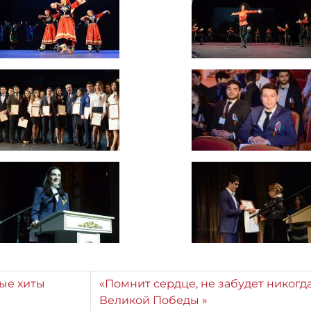
ые хиты
«Помнит сердце, не забудет никогд
Великой Победы