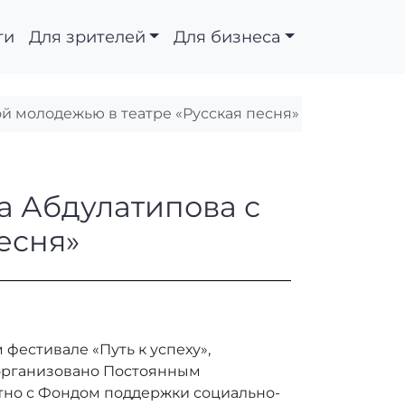
ти
Для зрителей
Для бизнеса
ой молодежью в театре «Русская песня»
Рамазана Абдулатипов
а Абдулатипова с
есня»
фестивале «Путь к успеху»,
 организовано Постоянным
тно с Фондом поддержки социально-