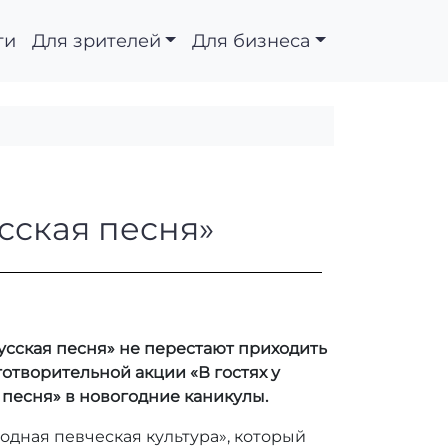
ти
Для зрителей
Для бизнеса
атра «Русская песня»
сская песня»
Русская песня» не перестают приходить
отворительной акции «В гостях у
 песня» в новогодние каникулы.
дная певческая культура», который