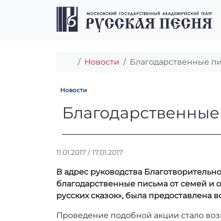
Перейти к содержимому
Перейти к футеру
Главная
Новости
Благодарственные пис
Новости
Благодарственн
Благодарственные 
А
11.01.2017
/
17.01.2017
в
В адрес руководства Благотворительно
т
о
благодарственные письма от семей и о
р
русских сказок», была предоставлена 
:
r
Проведение подобной акции стало воз