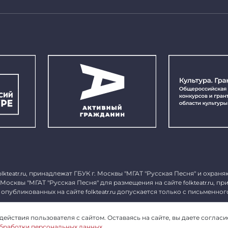
, принадлежат ГБУК г. Москвы "МГАТ "Русская Песня" и охраня
olkteatr.ru
 Москвы "МГАТ "Русская Песня" для размещения на сайте
, пр
folkteatr.ru
 опубликованных на сайте
допускается только с письменног
folkteatr.ru
1027739279182, ИНН 7714039052.
ействия пользователя с сайтом. Оставаясь на сайте, вы даете согласи
бработки персональных данных
.