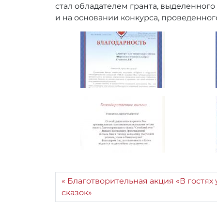
r
стал обладателем гранта, выделенного
_
и на основании конкурса, проведенн
a
d
m
i
n
Благотворительная акция «В гостях 
сказок»