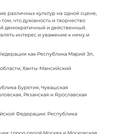
е различных культур на одной сцене,
том, что духовность и творчество
мый демократичный и действенный.
являть интерес и уважение к нему и
Федерации как
Республика Марий Эл,
 области
,
Ханты-Мансийский
ублика Бурятия, Чувашская
ловская, Рязанская и Ярославская
ийской Федерации: Республика
ии: город-герой Москва и Московская