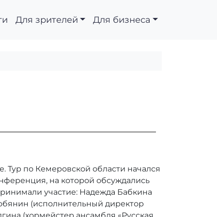
ти
Для зрителей
Для бизнеса
. Тур по Кемеровской области начался
онференция, на которой обсуждались
принимали участие: Надежда Бабкина
Собянин (исполнительный директор
лгина (хормейстер ансамбля «Русская