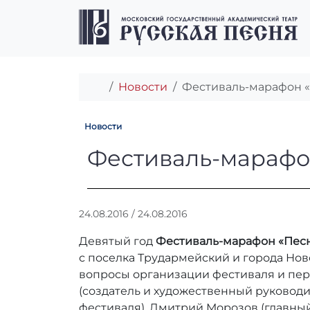
Перейти к содержимому
Перейти к футеру
Главная
Новости
Фестиваль-марафон 
Новости
Фестиваль-мар
Фестиваль-марафо
А
24.08.2016
/
24.08.2016
в
Девятый год
Фестиваль-марафон «Пес
т
о
с поселка Трудармейский и города Нов
р
вопросы организации фестиваля и пер
:
(создатель и художественный руковод
r
фестиваля), Дмитрий Морозов (главный