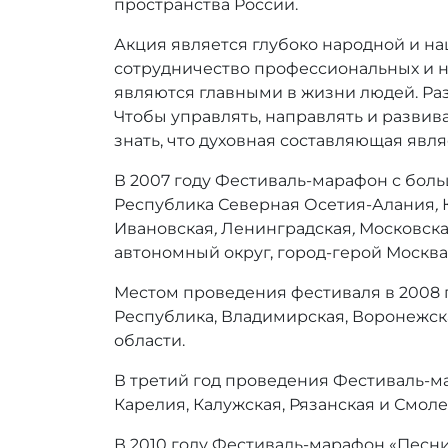
пространства России.
Акция является глубоко народной и н
сотрудничество профессиональных и на
являются главными в жизни людей. Раз
Чтобы управлять, направлять и развива
знать, что духовная составляющая яв
В
2007 году
Фестиваль-марафон с боль
Республика Северная Осетия-Алания
,
Ивановская
,
Ленинградская
,
Московск
автономный округ, город-герой Москва
Местом проведения фестиваля в 2008 г
Республика, Владимирская, Воронежска
области.
В третий год проведения Фестиваль-м
Карелия, Калужская, Рязанская и
Смоле
В 2010 году Фестиваль-марафон «Песн