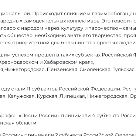
ациональной. Происходит слияние и взаимообогащени
родных самодеятельных коллективов. Это говорит о 
говор с народом через культуру и творчество – са
ть общество, необходимо знать его творчество, про
ляется приоритетной для большинства простых людей
шим успехом прошёл в таких субъектах Российской 
Краснодарском и Хабаровском краях,
ая
,
Нижегородская
,
Пензенская, Смоленская, Тульская
.
оду стали 11 субъектов Российской Федерации: Респ
я, Калужская, Курская, Липецкая,
Нижегородская, Ор
арафон «Песни России» принимали 4 субъекта Росс
нская области
.
и России» принимали 2 субъекта Российской Федерац