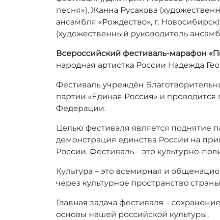
r
песня»), Жанна Русакова (художествен
_
ансамбля «Рождество», г. Новосибирск)
a
(художественный руководитель ансамбля
d
m
Всероссийский фестиваль-марафон «П
i
народная артистка России Надежда Гео
n
Фестиваль учреждён Благотворительн
партии «Единая Россия» и проводится
Федерации.
Целью фестиваля является поднятие па
демонстрация единства России на при
России. Фестиваль – это культурно-по
Культура – это всемирная и общенацио
через культурное пространство страны
Главная задача фестиваля – сохранени
основы нашей российской культуры.