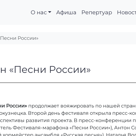
О нас
Афиша
Репертуар
Новос
«Песни России»
афон «Песни России»
н «Песни России»
ни России»
продолжает вояжировать по нашей стране
окузнецка. Второй день фестиваля открыла пресс-к
спективы развития проекта. В пресс-конференции 
итель Фестиваля-марафона «Песни России»), Антон 
 хормейстер ансамбля «Русская песня»), Наталья Во