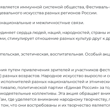
я является иммунной системой общества, Фестиваль
евального искусства разных регионов России.
жнациональные и межличностные связи.
диняет сердца людей, наций, народностей, страны и 
, стимулирует отношение разных культур друг к д
тельская, эстетическая, воспитательная. Особый ак
ения путем привлечения зрителей и участников фес
 разных возрастов. Народное искусство выросло и 
 исполнителей разных национальностей и этнически
тивалю, политической партии «Единая Россия» за то
модеятельные коллективы. Эта акция обращает вним
ам, где уделяется внимание народному творчеству, 
 том, что они востребованы и их творчество являетс