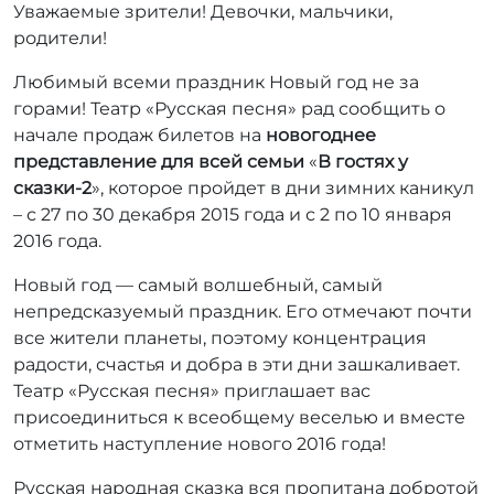
Уважаемые зрители! Девочки, мальчики,
т
о
родители!
р
Любимый всеми праздник Новый год не за
:
r
горами! Театр «Русская песня» рад сообщить о
r
начале продаж билетов на
новогоднее
_
представление для всей семьи
«
В гостях у
a
сказки-2
», которое пройдет в дни зимних каникул
d
– с 27 по 30 декабря 2015 года и с 2 по 10 января
m
2016 года.
i
n
Новый год — самый волшебный, самый
непредсказуемый праздник. Его отмечают почти
все жители планеты, поэтому концентрация
радости, счастья и добра в эти дни зашкаливает.
Театр «Русская песня» приглашает вас
присоединиться к всеобщему веселью и вместе
отметить наступление нового 2016 года!
Русская народная сказка вся пропитана добротой