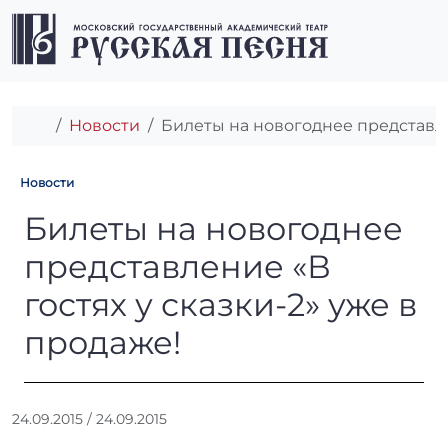
Перейти к содержимому
Перейти к футеру
Men
Главная
Новости
Билеты на новогоднее представлен
Новости
Билеты на новогоднее предс
Билеты на новогоднее
представление «В
гостях у сказки-2» уже в
продаже!
А
24.09.2015
/
24.09.2015
в