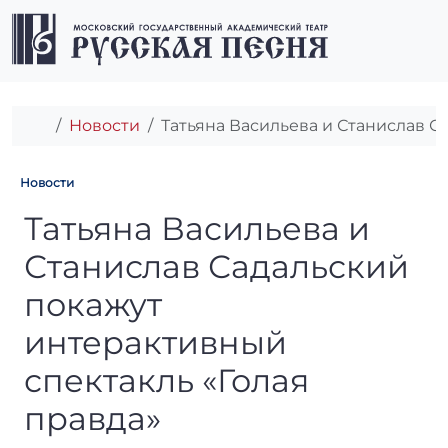
Перейти к содержимому
Перейти к футеру
Men
Главная
Новости
Татьяна Васильева и Станислав С
Новости
Татьяна Васильева и Станис
Татьяна Васильева и
Станислав Садальский
покажут
интерактивный
спектакль «Голая
правда»