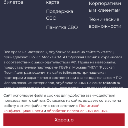
билетов
карта
Корпоративн
ым клиентам
Поддержка
СВО
Технические
возможности
Памятка СВО
Все права на материалы, опубликованные на сайте
,
folkteatr.ru
принадлежат ГБУК г. Москвы "МГАТ "Русская Песня" и охраняются
в соответствии с законодательством РФ. Права на материалы,
предоставленные партнерами ГБУК г. Москвы "МГАТ "Русская
Песня" для размещения на сайте
, принадлежат
folkteatr.ru
партнерам и охраняются в соответствии с законодательством РФ.
Использование материалов, опубликованных на сайте
folkteatr.ru
допускается только с письменного разрешения правообладателя.
Сайт использует файлы cookies для удобства взаимодействия
©
2026 ГБУК г. Москвы «МГАТ «Русская песня». ОГРН 1027739279182,
пользователя с сайтом. Оставаясь на сайте, вы даете согласие на
ИНН 7714039052.
работу с этими файлами в соответствии с
Политикой
конфиденциальности
и
обработки персональных данных
.
Пользовательское соглашение
Хорошо