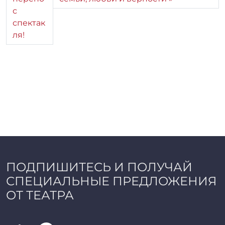
с
спектак
ля!
ПОДПИШИТЕСЬ И ПОЛУЧАЙ
СПЕЦИАЛЬНЫЕ ПРЕДЛОЖЕНИЯ
ОТ ТЕАТРА