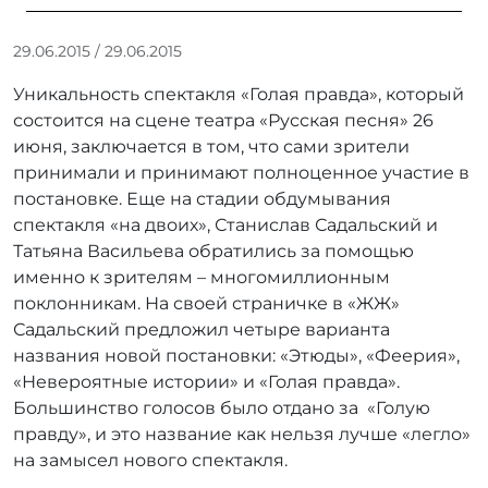
А
29.06.2015
/
29.06.2015
в
Уникальность спектакля «Голая правда», который
т
о
состоится на сцене театра «Русская песня» 26
р
июня, заключается в том, что сами зрители
:
принимали и принимают полноценное участие в
r
постановке. Еще на стадии обдумывания
r
спектакля «на двоих», Станислав Садальский и
_
Татьяна Васильева обратились за помощью
a
именно к зрителям – многомиллионным
d
m
поклонникам. На своей страничке в «ЖЖ»
i
Садальский предложил четыре варианта
n
названия новой постановки: «Этюды», «Феерия»,
«Невероятные истории» и «Голая правда».
Большинство голосов было отдано за «Голую
правду», и это название как нельзя лучше «легло»
на замысел нового спектакля.