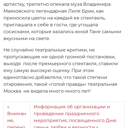
артистку, трепетно опекала муза Владимира
Маяковского легендарная Лиля Брик, как
приносила цветы на каждый ее спектакль,
приглашала к себе в гости, где угощала
сосисками, которые казались юной Тане самыми
вкусными на свете.
Не случайно театральные критики, не
пропускающие ни одной громкой постановки,
выходя после премьерного спектакля, ставили
ему самую высокую оценку. При этом
единогласно добавляли, что такой степени
откровения, такой «голой правды» театральная
Москва не видела много-много лет!
Информация об организации и
Вниман
проведении праздничного
ие,
мероприятия, посвященного Дню
перено
семьи, любви и верности