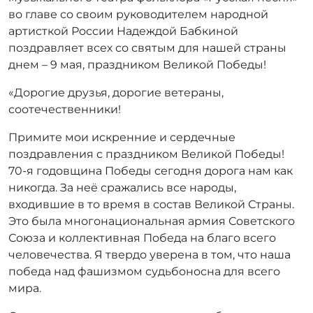
р
во главе со своим руководителем народной
:
артисткой России Надеждой Бабкиной
r
поздравляет всех со святым для нашей страны
r
днем – 9 мая, праздником Великой Победы!
_
a
«Дорогие друзья, дорогие ветераны,
d
соотечественники!
m
i
Примите мои искренние и сердечные
n
поздравления с праздником Великой Победы!
70-я годовщина Победы сегодня дорога нам как
никогда. За неё сражались все народы,
входившие в то время в состав Великой Страны.
Это была многонациональная армия Советского
Союза и коллективная Победа на благо всего
человечества. Я твердо уверена в том, что наша
победа над фашизмом судьбоносна для всего
мира.