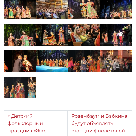
Детский
Розенбаум и Бабкина
фольклорный
будут объявлять
праздник «Жар –
станции фиолетовой