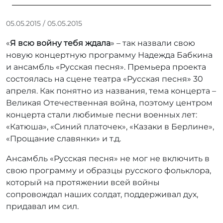
А
05.05.2015
/
05.05.2015
в
«
Я всю войну тебя ждала
» – так назвали свою
т
о
новую концертную программу Надежда Бабкина
р
и ансамбль «Русская песня». Премьера проекта
:
состоялась на сцене театра «Русская песня» 30
r
апреля. Как понятно из названия, тема концерта –
r
Великая Отечественная война, поэтому центром
_
концерта стали любимые песни военных лет:
a
«Катюша», «Синий платочек», «Казаки в Берлине»,
d
m
«Прощание славянки» и т.д.
i
Ансамбль «Русская песня» не мог не включить в
n
свою программу и образцы русского фольклора,
который на протяжении всей войны
сопровождал наших солдат, поддерживал дух,
придавал им сил.