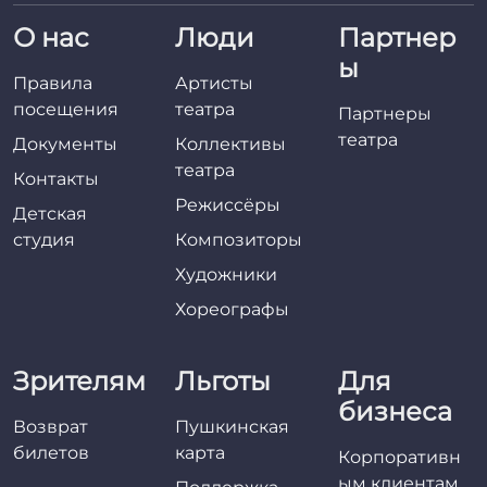
О нас
Люди
Партнер
ы
Правила
Артисты
посещения
театра
Партнеры
театра
Документы
Коллективы
театра
Контакты
Режиссёры
Детская
студия
Композиторы
Художники
Хореографы
Зрителям
Льготы
Для
бизнеса
Возврат
Пушкинская
билетов
карта
Корпоративн
ым клиентам