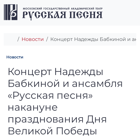
Перейти к содержимому
Перейти к футеру
Men
Главная
Новости
Концерт Надежды Бабкиной и анс
Новости
Концерт Надежды Бабкиной 
Концерт Надежды
Бабкиной и ансамбля
«Русская песня»
накануне
празднования Дня
Великой Победы