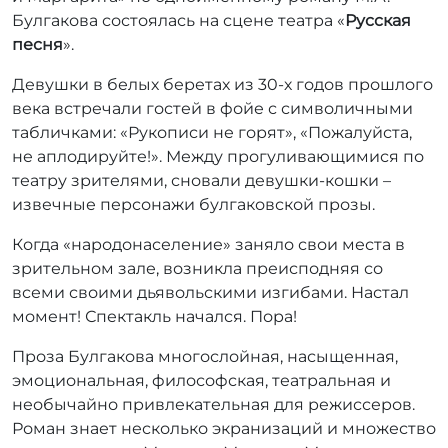
р
Булгакова состоялась на сцене театра «
Русская
:
песня
».
r
r
Девушки в белых беретах из 30-х годов прошлого
_
века встречали гостей в фойе с символичными
a
табличками: «Рукописи не горят», «Пожалуйста,
d
не аплодируйте!». Между прогуливающимися по
m
театру зрителями, сновали девушки-кошки –
i
извечные персонажи булгаковской прозы.
n
Когда «народонаселение» заняло свои места в
зрительном зале, возникла преисподняя со
всеми своими дьявольскими изгибами. Настал
момент! Спектакль начался. Пора!
Проза Булгакова многослойная, насыщенная,
эмоциональная, философская, театральная и
необычайно привлекательная для режиссеров.
Роман знает несколько экранизаций и множество