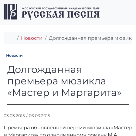
Перейти к содержимому
Перейти к футеру
Men
Главная
Новости
Долгожданная премьера мюзикла
Новости
Долгожданная премьера мю
Долгожданная
премьера мюзикла
«Мастер и Маргарита»
А
03.03.2015
/
03.03.2015
в
Премьера обновленной версии мюзикла «Мастер
т
о
и Маргарита» по одноименному роману М.А.