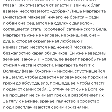
глаза? Как отказаться от власти и земных благ
взамен неосязаемого «добра»? Лишь Маргарита
(Анастасия Макеева) ничего не боится – ради
любви она решается на сделку с дьяволом,
соглашается стать Королевой сатанинского Бала.
Маргарита уже не человек, не женщина, она –
душа, которая окрыленная любовью и
ненавистью, несется над ночной Москвой,
безжалостно карая обидчиков. Ей уже неведомы
земные законы и мораль, ее ведет первобытная
стихия чувств и страсти. Маргарита летит к
Воланду (Иван Ожогин) – миссии, спустившейся
на Землю, чтобы довести человеческие пороки и
грехи до абсурда, зло, пришедшее, чтобы спасти
людей от самих себя. В отличие от сына Бога, он
не прощает, не снимает грехи, а разоблачает их.
За тягу к наживе, вранье, пьянство, воровство
люди расплачиваются своими жизнями.