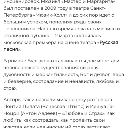
инсценировок. Мюзикл «Мастер и Маргарита»
был поставлен в 2009 году в театре Санкт-
Петербурга «Мюзик-Холл» и до сих пор идет с
большим успехом, пополняя ряды своих
поклонников. Настало время показать мюзикл и
столичной публике – 2 марта состоялась
московская премьера на сцене театра «
Русская
песня
».
В романе Булгакова сталкиваются две ипостаси
человеческого существования: высшая
духовность и меркантильность, Бог и дьявол, вера
и безверие, сострадание и ненависть, любовь и
страх.
Авторы так и назвали мизансцену разговора
Понтия Пилата (Вячеслав Штыпс) и Иешуа Га-
Ноцри (Антон Авдеев) – «Любовь и Страх». Как
любить, как сострадать, как проявить свои
чувства, если невыносимый страх застилает