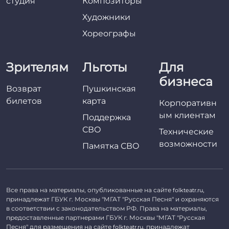
студия
Композиторы
Художники
Хореографы
Зрителям
Льготы
Для
бизнеса
Возврат
Пушкинская
билетов
карта
Корпоративн
ым клиентам
Поддержка
СВО
Технические
возможности
Памятка СВО
Все права на материалы, опубликованные на сайте
,
folkteatr.ru
принадлежат ГБУК г. Москвы "МГАТ "Русская Песня" и охраняются
в соответствии с законодательством РФ. Права на материалы,
предоставленные партнерами ГБУК г. Москвы "МГАТ "Русская
Песня" для размещения на сайте
, принадлежат
folkteatr.ru