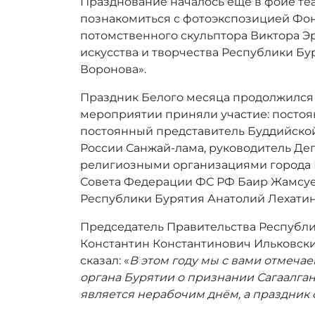
Празднование началось еще в фойе теа
:
r
познакомиться с фотоэкспозицией Фон
r
потомственного скульптора Виктора Э
_
искусства и творчества Республики Б
a
Воронова».
d
m
Праздник Белого месяца продолжился в
i
мероприятии приняли участие: постоян
n
постоянный представитель Буддийской
России Санжай-лама, руководитель Де
религиозными организациями города 
Совета Федерации ФС РФ Баир Жамсуев
Республики Бурятия Анатолий Лехатин
Председатель Правительства Республи
Константин Константинович Ильковски
сказал: «
В этом году мы с вами отмеча
органа Бурятии о признании Сагаалган
является нерабочим днём, а праздник