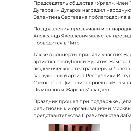
Председатель общества «Уряал», Член
Дугарович Дугаров наградил народную
Валентина Сергеевна поблагодарила ве
Поздравления прозвучали и от народно
Александр Яковлевич является презид
проводится в Чите.
Также в концерты приняли участие: На
артистка Республики Бурятия Намгар Л
академического театра оперы и балета
заслуженный артист Республики Ингуш
Саможапов, финалист проекта «Больша
Цымпилов и Жаргал Маладаев.
Праздник прошел при поддержке Депар
религиозными организациями Москвы,
представительства Правительства Заба