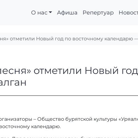
О нас
Афиша
Репертуар
Новос
сня» отметили Новый год по восточному календарю 
кая песня» отметили 
 песня» отметили Новый го
алган
ганизаторы – Общество бурятской культуры «Уряал»
 восточному календарю.