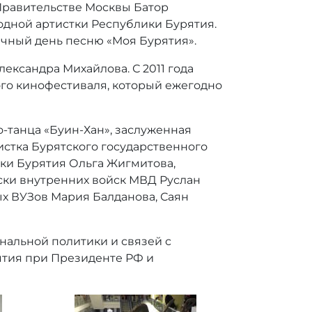
Правительстве Москвы Батор
одной артистки Республики Бурятия.
ичный день песню «Моя Бурятия».
ександра Михайлова. С 2011 года
го кинофестиваля, который ежегодно
-танца «Буин-Хан», заслуженная
истка Бурятского государственного
ики Бурятия Ольга Жигмитова,
ски внутренних войск МВД Руслан
ых ВУЗов Мария Балданова, Саян
альной политики и связей с
тия при Президенте РФ и