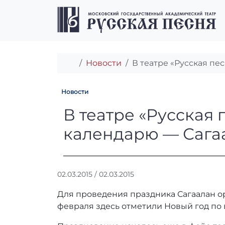
Перейти к содержимому
Перейти к футеру
Главная
Новости
В театре «Русская пе
Новости
В театре «Русс
В театре «Русская
календарю — Сага
А
02.03.2015
/
02.03.2015
в
Для проведения праздника Сагаалан ор
т
о
февраля здесь отметили Новый год по
р