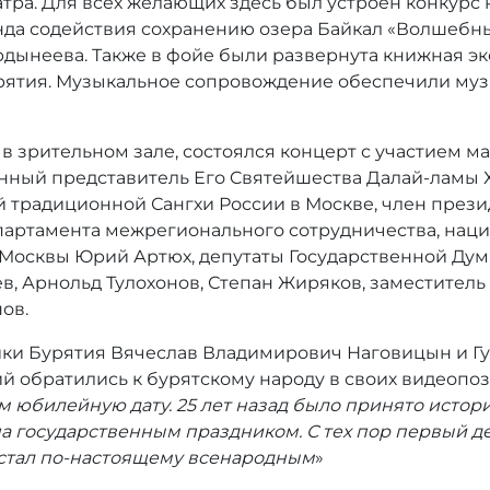
тра. Для всех желающих здесь был устроен конкурс
да содействия сохранению озера Байкал «Волшебны
рдынеева. Также в фойе были развернута книжная э
урятия. Музыкальное сопровождение обеспечили му
 зрительном зале, состоялся концерт с участием ма
ный представитель Его Cвятейшества Далай-ламы ХI
 традиционной Сангхи России в Москве, член през
партамента межрегионального сотрудничества, наци
Москвы Юрий Артюх, депутаты Государственной Дум
, Арнольд Тулохонов, Степан Жиряков, заместитель
ов.
ки Бурятия Вячеслав Владимирович Наговицын и Гу
й обратились к бурятскому народу в своих видеопо
ем юбилейную дату. 25 лет назад было принято исто
а государственным праздником. С тех пор первый д
 стал по-настоящему всенародным
»