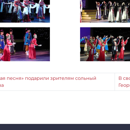
кая песня» подарили зрителям сольный
В св
ва
Геор