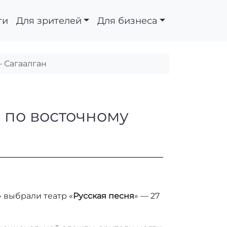
ти
Для зрителей
Для бизнеса
— Сагаалган
Новый год по восточн
д по восточному
 выбрали театр «
Русская песня
» — 27