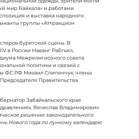
 национальной одежды, зрители могли
й мир Байкала» и работами
кспозиция и выставка народного
зыканты группы «Аттракцион
стеров бурятской сцены. В
V в России Наванг Рабгьял,
идиума Межрелигиозного совета
ональной политики и связей с
ы ФС РФ Михаил Слипенчук, члены
 Председателя Правительства
бернатор Забайкальского края
здравлениях. Вячеслав Владимирович
рическое решение законодательного
ень Нового года по лунному календарю