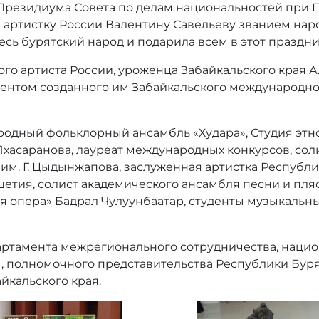
 Президиума Совета по делам национальностей при 
 артистку России Валентину Савельеву званием нар
сь бурятский народ и подарила всем в этот праздн
го артиста России, уроженца Забайкальского края Ал
ентом созданного им Забайкальского международно
родный фольклорный ансамбль «Худара», Студия этно
хасаранова, лауреат международных конкурсов, сол
 им. Г. Цыдынжапова, заслуженная артистка Республ
етия, солист академического ансамбля песни и пля
я опера» Бадрал Чулуунбаатар, студенты музыкальн
тамента межрегионального сотрудничества, национ
 полномочного представительства Республики Буря
йкальского края.