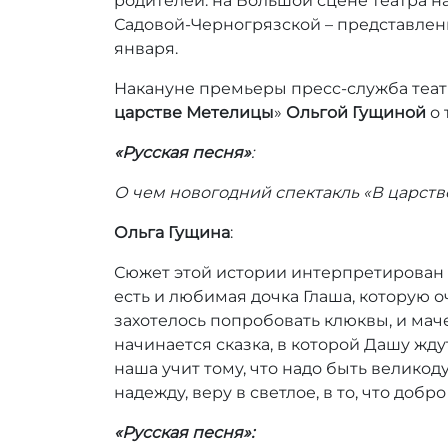
родителей: на Большой сцене театра 
р
Садовой-Черногрязской – представлен
:
января.
r
r
Накануне премьеры пресс-служба теат
_
царстве Метелицы
»
Ольгой Гущиной
о 
a
d
«Русская песня»
:
m
i
О чем новогодний спектакль «В царст
n
Ольга Гущина
:
Сюжет этой истории интерпретирован в
есть и любимая дочка Глаша, которую о
захотелось попробовать клюквы, и маче
начинается сказка, в которой Дашу жд
наша учит тому, что надо быть великод
надежду, веру в светлое, в то, что добр
«Русская песня»: