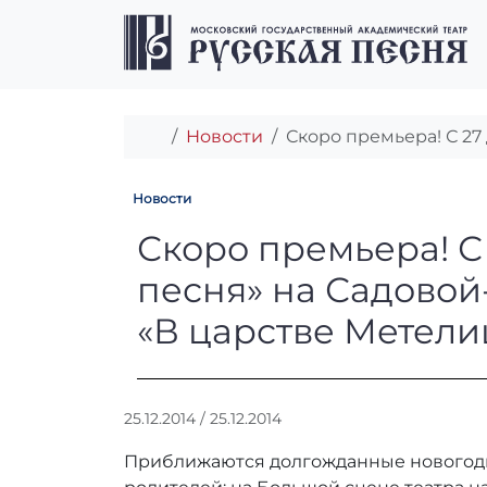
Перейти к содержимому
Перейти к футеру
Главная
Новости
Скоро премьера! С 27
Новости
Скоро премьера
Скоро премьера! С
песня» на Садовой
«В царстве Метели
А
25.12.2014
/
25.12.2014
в
Приближаются долгожданные новогодни
т
о