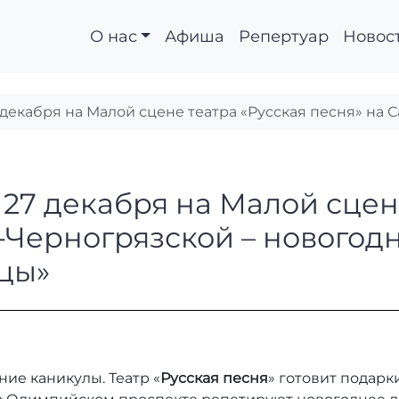
О нас
Афиша
Репертуар
Новос
 декабря на Малой сцене театра «Русская песня» на
! С 27 декабря на Ма
 27 декабря на Малой сцен
-Черногрязской – новогод
цы»
е каникулы. Театр «
Русская песня
» готовит подарк