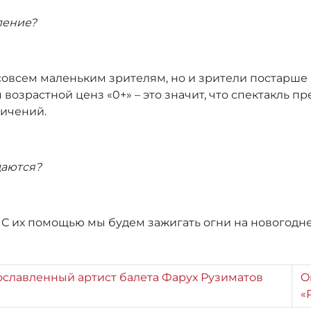
ление?
совсем маленьким зрителям, но и зрители постарше 
 возрастной ценз «0+» – это значит, что спектакль 
ничений.
даются?
! С их помощью мы будем зажигать огни на новогодн
рославленный артист балета Фарух Рузиматов
O
«