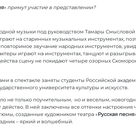
ня
» примут участие в представлении?
ародной музыки под руководством Тамары Смысловой 
рают на старинных музыкальных инструментах, поэ
повторимое звучание народных инструментов, увиде
 актеры играют на инструментах, танцуют и разыгры
ейства сцену не покидают четыре озорных Скоморох
ми в спектакле заняты студенты Российской акаде
ударственного университета культуры и искусств.
ло не только поучительным, но и веселым, новогодн
 действо. В ней заключены все оттенки настроения ч
тюмы, созданные художником театра «
Русская песня
здник – яркий и волшебный.