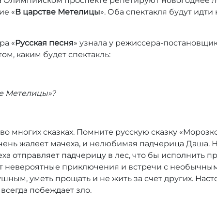
на Олимпийском проспекте репетируют новогоднее л
ие «
В царстве Метелицы
». Оба спектакля будут идти 
ра «
Русская песня
» узнала у режиссера-постановщи
том, каким будет спектакль:
ве Метелицы»?
о многих сказках. Помните русскую сказку «Морозк
чень жалеет мачеха, и нелюбимая падчерица Даша. На
ха отправляет падчерицу в лес, что бы исполнить пр
ут невероятные приключения и встречи с необычным
ушным, уметь прощать и не жить за счет других. Нас
о всегда побеждает зло.