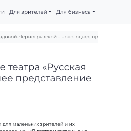
ти
Для зрителей
Для бизнеса
 Садовой-Черногрязской – новогоднее представление
лой сцене театра «Ру
е театра «Русская
нее представление
и для маленьких зрителей и их