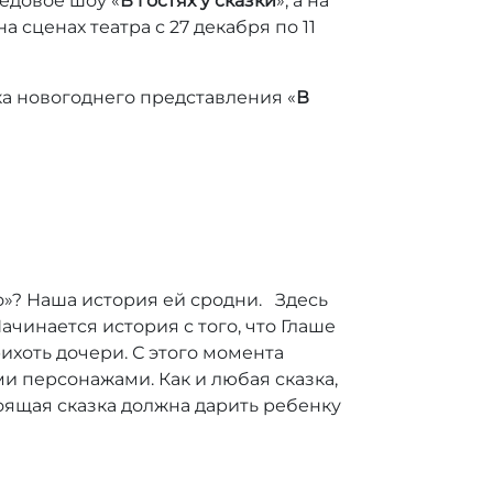
едовое шоу «
В гостях у сказки
», а на
на сценах театра с 27 декабря по 11
ка новогоднего представления «
В
о»? Наша история ей сродни. Здесь
чинается история с того, что Глаше
ихоть дочери. С этого момента
и персонажами. Как и любая сказка,
тоящая сказка должна дарить ребенку