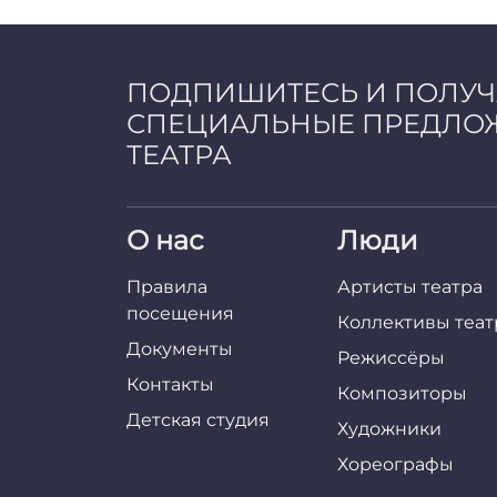
a
d
m
i
ПОДПИШИТЕСЬ И ПОЛУ
n
СПЕЦИАЛЬНЫЕ ПРЕДЛО
ТЕАТРА
О нас
Люди
Правила
Артисты театра
посещения
Коллективы теат
Документы
Режиссёры
Контакты
Композиторы
Детская студия
Художники
Хореографы