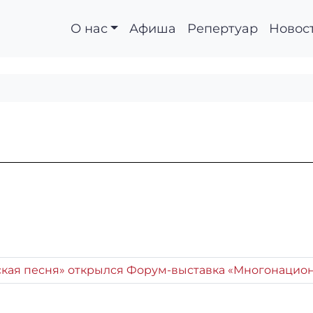
О нас
Афиша
Репертуар
Новос
сская песня» открылся Форум-выставка «Многонацио