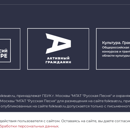
, принадлежат ГБУК г. Москвы "МГАТ "Русская Песня" и охраня
olkteatr.ru
 Москвы "МГАТ "Русская Песня" для размещения на сайте
, пр
folkteatr.ru
 опубликованных на сайте
допускается только с письменног
folkteatr.ru
1027739279182, ИНН 7714039052.
ействия пользователя с сайтом. Оставаясь на сайте, вы даете согласи
бработки персональных данных
.