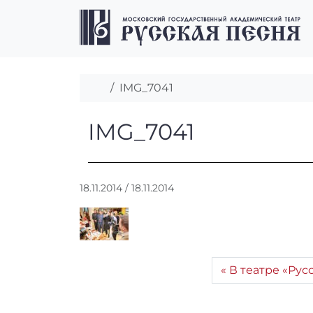
Перейти к содержимому
Перейти к футеру
Главная
IMG_7041
IMG_7041
IMG_7041
А
18.11.2014
/
18.11.2014
в
т
о
р
:
В театре «Ру
r
r
_