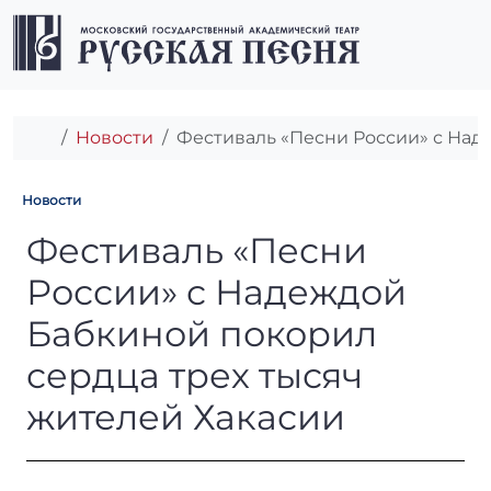
Перейти к содержимому
Перейти к футеру
Men
Главная
Новости
Фестиваль «Песни России» с Над
Новости
Фестиваль «Песни России» 
Фестиваль «Песни
России» с Надеждой
Бабкиной покорил
сердца трех тысяч
жителей Хакасии