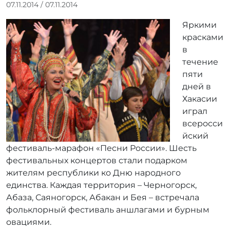
А
07.11.2014
/
07.11.2014
в
Яркими
т
о
красками
р
в
:
течение
r
пяти
r
дней в
_
Хакасии
a
играл
d
m
всеросси
i
йский
n
фестиваль-марафон «Песни России». Шесть
фестивальных концертов стали подарком
жителям республики ко Дню народного
единства. Каждая территория – Черногорск,
Абаза, Саяногорск, Абакан и Бея – встречала
фольклорный фестиваль аншлагами и бурным
овациями.