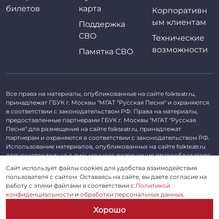
билетов
карта
Корпоративн
ым клиентам
Поддержка
СВО
Технические
возможности
Памятка СВО
Все права на материалы, опубликованные на сайте
,
folkteatr.ru
принадлежат ГБУК г. Москвы "МГАТ "Русская Песня" и охраняются
в соответствии с законодательством РФ. Права на материалы,
предоставленные партнерами ГБУК г. Москвы "МГАТ "Русская
Песня" для размещения на сайте
, принадлежат
folkteatr.ru
партнерам и охраняются в соответствии с законодательством РФ.
Использование материалов, опубликованных на сайте
folkteatr.ru
допускается только с письменного разрешения правообладателя.
Сайт использует файлы cookies для удобства взаимодействия
©
2026 ГБУК г. Москвы «МГАТ «Русская песня». ОГРН 1027739279182,
пользователя с сайтом. Оставаясь на сайте, вы даете согласие на
ИНН 7714039052.
работу с этими файлами в соответствии с
Политикой
конфиденциальности
и
обработки персональных данных
.
Пользовательское соглашение
Хорошо