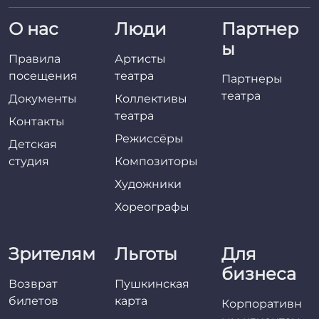
О нас
Люди
Партнер
ы
Правила
Артисты
посещения
театра
Партнеры
театра
Документы
Коллективы
театра
Контакты
Режиссёры
Детская
студия
Композиторы
Художники
Хореографы
Зрителям
Льготы
Для
бизнеса
Возврат
Пушкинская
билетов
карта
Корпоративн