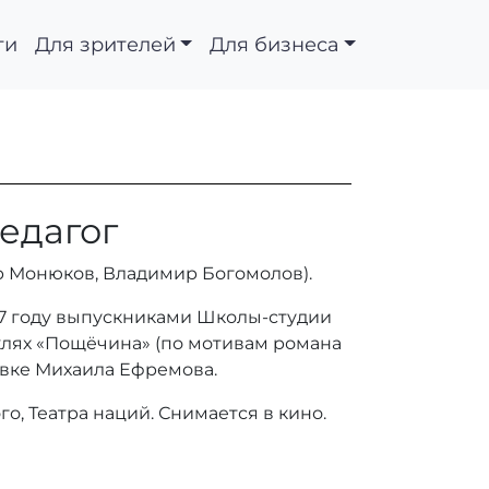
ти
Для зрителей
Для бизнеса
педагог
ор Монюков, Владимир Богомолов).
987 году выпускниками Школы-студии
клях «Пощёчина» (по мотивам романа
овке Михаила Ефремова.
о, Театра наций. Снимается в кино.