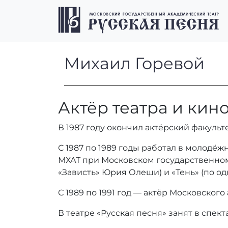
Перейти к содержимому
Перейти к футеру
Михаил Горево
Михаил Горевой
Актёр театра и кин
В 1987 году окончил актёрский факуль
С 1987 по 1989 годы работал в молодё
МХАТ при Московском государственном
«Зависть» Юрия Олеши) и «Тень» (по о
С 1989 по 1991 год — актёр Московског
В театре «Русская песня» занят в спек