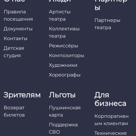
ы
Правила
Артисты
посещения
театра
Партнеры
театра
Документы
Коллективы
театра
Контакты
Режиссёры
Детская
студия
Композиторы
Художники
Хореографы
Зрителям
Льготы
Для
бизнеса
Возврат
Пушкинская
билетов
карта
Корпоративн
ым клиентам
Поддержка
СВО
Технические