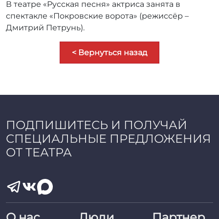
В театре «Русская песня» актриса занята в
спектакле «Покровские ворота» (режиссёр –
Дмитрий Петрунь).
< Вернуться назад
ПОДПИШИТЕСЬ И ПОЛУЧАЙ
СПЕЦИАЛЬНЫЕ ПРЕДЛОЖЕНИЯ
ОТ ТЕАТРА
О нас
Люди
Партнер