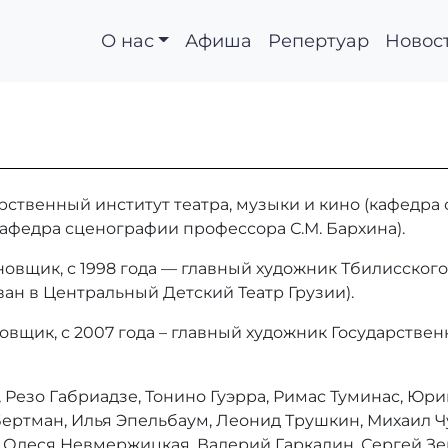
О нас
Афиша
Репертуар
Новос
ов
рственный институт театра, музыки и кино (кафедра 
кафедра сценографии профессора С.М. Бархина).
овщик, с 1998 года — главный художник Тбилисского
ван в Центральный Детский Театр Грузии).
новщик, с 2007 года – главный художник Государстве
, Резо Габриадзе, Тонино Гуэрра, Римас Туминас, Ю
ертман, Илья Эпельбаум, Леонид Трушкин, Михаил Ч
, Олеся Невмержицкая, Валерий Гаркалин, Сергей З