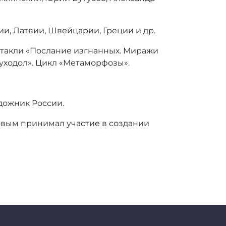
ии, Латвии, Швейцарии, Греции и др.
ектакли «Послание изгнанных. Миражи
Суходол». Цикл «Метаморфозы».
дожник России.
новым принимал участие в создании