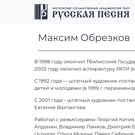
Перейти к содержимому
Перейти к футеру
Максим Обрезк
Максим Обрезков
В 1998 году окончил Тбилисский Госуда
2003 году окончил аспирантуру РАТИ (
С 1992 года — штатный художник-постан
детей и молодежи (в 1999 г. переимено
С 2001 года – штатный художник-поста
Евгения Вахтангова.
Работал с режиссерами: Георгий Кития
Алдонин, Владимир Панков, Дмитрий Б
Цуладзе, Ольга Мухина, Павел Сафонов