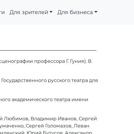
ти
Для зрителей
Для бизнеса
сценографии профессора Г. Гуния). В
 Государственного русского театра для
нного академического театра имени
рий Любимов, Владимир Иванов, Сергей
умаченко, Сергей Голомазов, Леван
емлянский, Юрий Бутусов, Александр