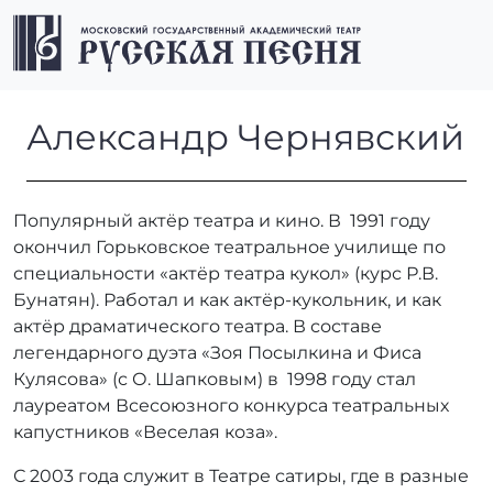
Перейти к содержимому
Перейти к футеру
Men
Александр Чернявский
Александр Чернявский
Популярный актёр театра и кино. В 1991 году
окончил Горьковское театральное училище по
специальности «актёр театра кукол» (курс Р.В.
Бунатян). Работал и как актёр-кукольник, и как
актёр драматического театра. В составе
легендарного дуэта «Зоя Посылкина и Фиса
Кулясова» (с О. Шапковым) в 1998 году стал
лауреатом Всесоюзного конкурса театральных
капустников «Веселая коза».
С 2003 года служит в Театре сатиры, где в разные