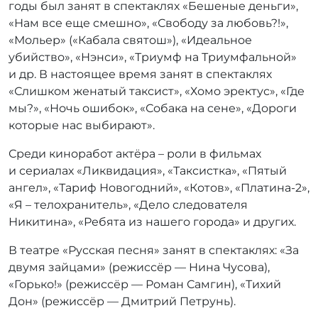
годы был занят в спектаклях «Бешеные деньги»,
«Нам все еще смешно», «Свободу за любовь?!»,
«Мольер» («Кабала святош»), «Идеальное
убийство», «Нэнси», «Триумф на Триумфальной»
и др. В настоящее время занят в спектаклях
«Слишком женатый таксист», «Хомо эректус», «Где
мы?», «Ночь ошибок», «Собака на сене», «Дороги
которые нас выбирают».
Среди киноработ актёра – роли в фильмах
и сериалах «Ликвидация», «Таксистка», «Пятый
ангел», «Тариф Новогодний», «Котов», «Платина-2»,
«Я – телохранитель», «Дело следователя
Никитина», «Ребята из нашего города» и других.
В театре «Русская песня» занят в спектаклях: «За
двумя зайцами» (режиссёр — Нина Чусова),
«Горько!» (режиссёр — Роман Самгин), «Тихий
Дон» (режиссёр — Дмитрий Петрунь).