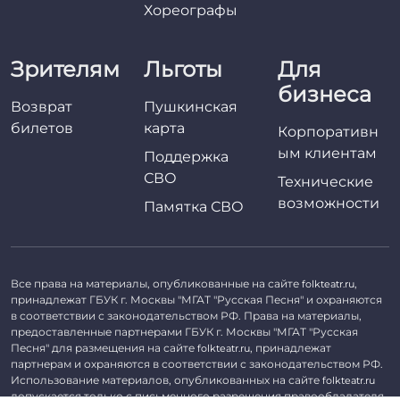
Хореографы
Зрителям
Льготы
Для
бизнеса
Возврат
Пушкинская
билетов
карта
Корпоративн
ым клиентам
Поддержка
СВО
Технические
возможности
Памятка СВО
Все права на материалы, опубликованные на сайте
,
folkteatr.ru
принадлежат ГБУК г. Москвы "МГАТ "Русская Песня" и охраняются
в соответствии с законодательством РФ. Права на материалы,
предоставленные партнерами ГБУК г. Москвы "МГАТ "Русская
Песня" для размещения на сайте
, принадлежат
folkteatr.ru
партнерам и охраняются в соответствии с законодательством РФ.
Использование материалов, опубликованных на сайте
folkteatr.ru
допускается только с письменного разрешения правообладателя.