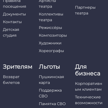
Правила
Артисты
посещения
театра
Партнеры
театра
Документы
Коллективы
театра
Контакты
Режиссёры
Детская
студия
Композиторы
Художники
Хореографы
Зрителям
Льготы
Для
бизнеса
Возврат
Пушкинская
билетов
карта
Корпоративн
ым клиентам
Поддержка
СВО
Технические
возможности
Памятка СВО