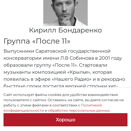
Кирилл Бондаренко
Группа «После 11»
Выпускники Саратовской государственной
консерватории имени Л.В Собинова в 2001 году
образовали группу «После 11». Стартовали
музыканты композицией «Крылья», которая
появилась в эфире «Нашего Радио» и в рекордно
быстрые сроки достигла верхней строчки хит-
парада Ребята быстро продвигались по пути к
Сайт использует файлы cookies для удобства взаимодействия
успеху. На данный момент группа «После 11» —
пользователя с сайтом. Оставаясь на сайте, вы даете согласие на
работу с этими файлами в соответствии с
Политикой
одна из популярных фолк-рок-команд в России.
конфиденциальности
и
обработки персональных данных
.
Ряды поклонников коллектива пополнились
Хорошо
тысячами любителей красивой, мелодичной
музыки.