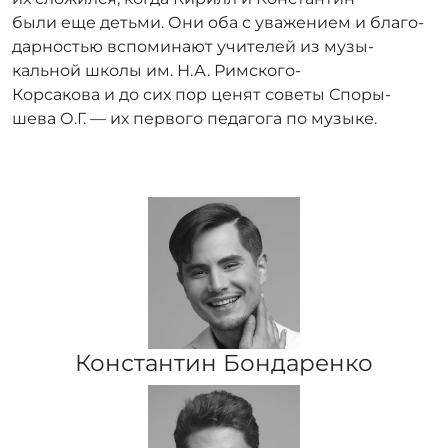
были еще детьми. Они оба с уважением и благо­
дар­но­стью вспо­ми­нают учителей из музы­
кальной школы им. Н.А. Римского-
Корсакова и до сих пор ценят советы Споры­
шева О.Г. — их первого педагога по музыке.
Константин Бондаренко