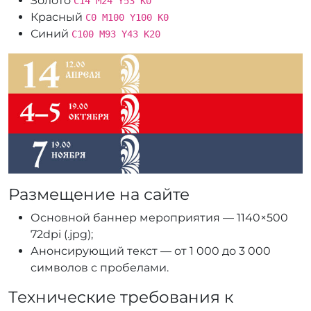
Золото
C14 M24 Y53 K0
Красный
C0 M100 Y100 K0
Синий
C100 M93 Y43 K20
Размещение на сайте
Основной баннер мероприятия — 1140×500
72dpi (.jpg);
Анонсирующий текст — от 1 000 до 3 000
символов с пробелами.
Технические требования к