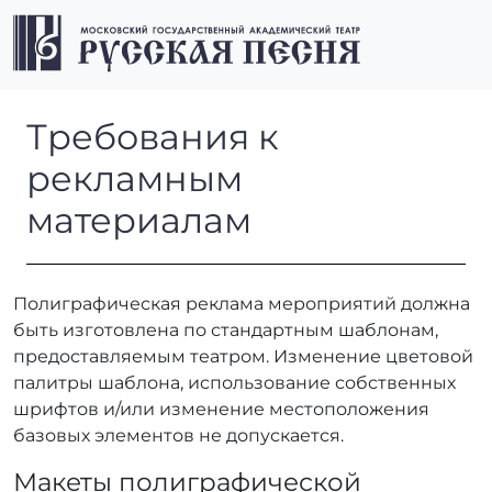
Перейти к содержимому
Перейти к футеру
Men
Требования к рекламным м
Требования к
рекламным
материалам
Полиграфическая реклама мероприятий должна
быть изготовлена по стандартным шаблонам,
предоставляемым театром. Изменение цветовой
палитры шаблона, использование собственных
шрифтов и/или изменение местоположения
базовых элементов не допускается.
Макеты полиграфической